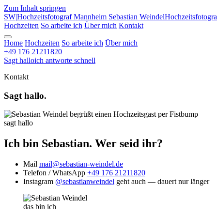
Zum Inhalt springen
SW
|
Hochzeitsfotograf Mannheim
Sebastian Weindel
Hochzeitsfotogr
Hochzeiten
So arbeite ich
Über mich
Kontakt
Home
Hochzeiten
So arbeite ich
Über mich
+49 176 21211820
Sagt hallo
ich antworte schnell
Kontakt
Sagt hallo.
sagt hallo
Ich bin Sebastian. Wer seid ihr?
Mail
mail@sebastian-weindel.de
Telefon / WhatsApp
+49 176 21211820
Instagram
@sebastianweindel
geht auch — dauert nur länger
das bin ich