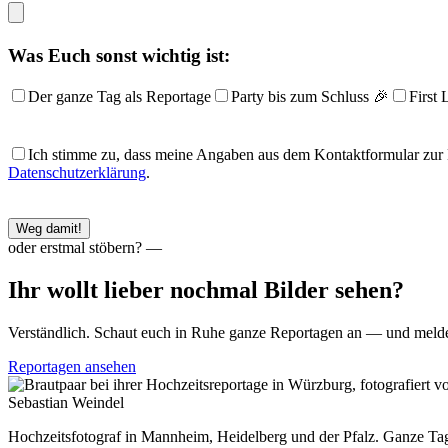
Was Euch sonst wichtig ist:
Der ganze Tag als Reportage
Party bis zum Schluss 🎉
First
Bitte
Ich stimme zu, dass meine Angaben aus dem Kontaktformular zur 
lasse
Datenschutzerklärung
.
dieses
Feld
leer.
oder erstmal stöbern? —
Ihr wollt lieber nochmal Bilder sehen?
Verständlich. Schaut euch in Ruhe ganze Reportagen an — und meldet
Reportagen ansehen
Sebastian Weindel
Hochzeitsfotograf in Mannheim, Heidelberg und der Pfalz. Ganze Tag