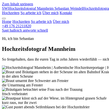
Zum Inhalt springen
SW
|
Hochzeitsfotograf Mannheim
Sebastian Weindel
Hochzeitsfotogr
Hochzeiten
So arbeite ich
Über mich
Kontakt
Home
Hochzeiten
So arbeite ich
Über mich
+49 176 21211820
Sagt hallo
ich antworte schnell
Hi, ich bin Sebastian
Hochzeitsfotograf Mannheim
So festgehalten, dass ihr euren Tag in zehn Jahren wiederfühlt — nicht 
in der alten Scheune
die Umarmung am Fenster
frisch verheiratet
kurz raus, nur ihr zwei