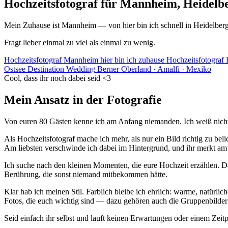
Hochzeitsfotograf für Mannheim, Heidelbe
Mein Zuhause ist Mannheim — von hier bin ich schnell in Heidelber
Fragt lieber einmal zu viel als einmal zu wenig.
Hochzeitsfotograf Mannheim
hier bin ich zuhause
Hochzeitsfotograf 
Ostsee
Destination Wedding
Berner Oberland · Amalfi · Mexiko
Cool, dass ihr noch dabei seid <3
Mein Ansatz in der Fotografie
Von euren 80 Gästen kenne ich am Anfang niemanden. Ich weiß nicht, 
Als Hochzeitsfotograf mache ich mehr, als nur ein Bild richtig zu bel
Am liebsten verschwinde ich dabei im Hintergrund, und ihr merkt am Ta
Ich suche nach den kleinen Momenten, die eure Hochzeit erzählen. Das 
Berührung, die sonst niemand mitbekommen hätte.
Klar hab ich meinen Stil. Farblich bleibe ich ehrlich: warme, natürlic
Fotos, die euch wichtig sind — dazu gehören auch die Gruppenbilder m
Seid einfach ihr selbst und lauft keinen Erwartungen oder einem Zeitp