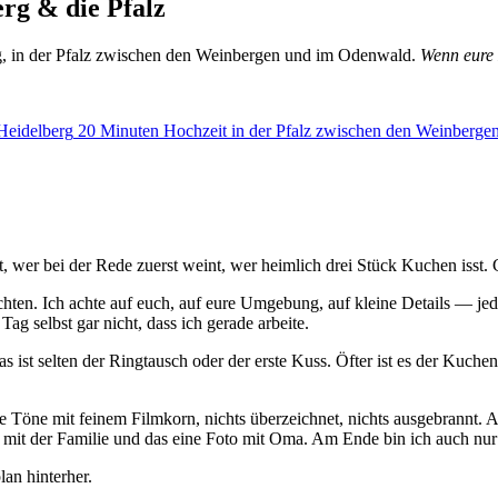
rg & die Pfalz
g, in der Pfalz zwischen den Weinbergen und im Odenwald.
Wenn eure 
Heidelberg
20 Minuten
Hochzeit in der Pfalz
zwischen den Weinberge
wer bei der Rede zuerst weint, wer heimlich drei Stück Kuchen isst. 
ichten. Ich achte auf euch, auf eure Umgebung, auf kleine Details — jede
g selbst gar nicht, dass ich gerade arbeite.
ist selten der Ringtausch oder der erste Kuss. Öfter ist es der Kuchen
he Töne mit feinem Filmkorn, nichts überzeichnet, nichts ausgebrannt. Ab
it der Familie und das eine Foto mit Oma. Am Ende bin ich auch nur ei
lan hinterher.