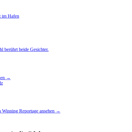
hen
→
on Winning
Reportage ansehen
→